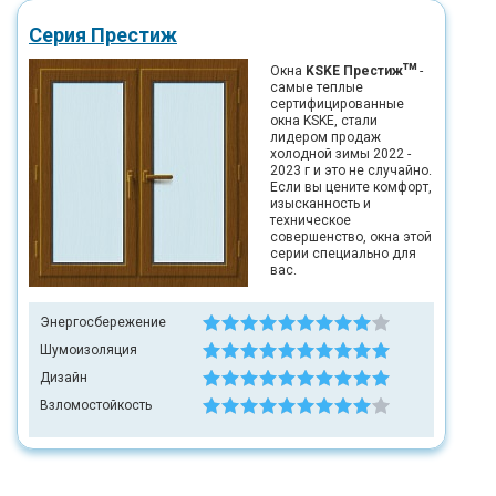
Серия Престиж
тм
Окна
KSKE Престиж
-
самые теплые
сертифицированные
окна KSKE, стали
лидером продаж
холодной зимы 2022 -
2023 г и это не случайно.
Если вы цените комфорт,
изысканность и
техническое
совершенство, окна этой
серии специально для
вас.
Энергосбережение
Шумоизоляция
Дизайн
Взломостойкость