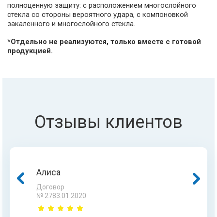
полноценную защиту: с расположением многослойного
стекла со стороны вероятного удара, с компоновкой
закаленного и многослойного стекла.
*Отдельно не реализуются, только вместе с готовой
продукцией.
Отзывы клиентов
Алиса
Жанна
Гульнара
Асан
Договор
Договор
Договор
Договор
№ 2783.01.2020
№ 4519.07.20
№ 5786.03.18
№ 5845.11.15