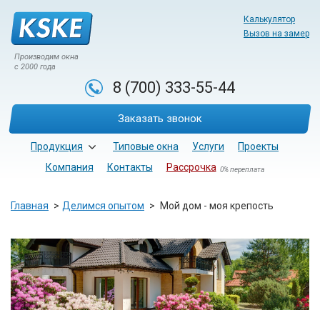
Калькулятор
Вызов на замер
Производим окна
с 2000 года
8 (700)
333-55-44
Заказать звонок
Продукция
Типовые окна
Услуги
Проекты
Компания
Контакты
Рассрочка
0% переплата
Главная
Делимся опытом
Мой дом - моя крепость