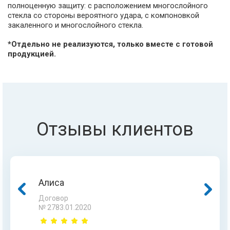
полноценную защиту: с расположением многослойного
стекла со стороны вероятного удара, с компоновкой
закаленного и многослойного стекла.
*Отдельно не реализуются, только вместе с готовой
продукцией.
Отзывы клиентов
Алиса
Жанна
Гульнара
Асан
Договор
Договор
Договор
Договор
№ 2783.01.2020
№ 4519.07.20
№ 5786.03.18
№ 5845.11.15